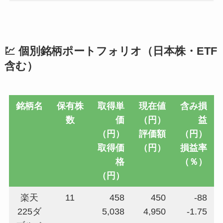
💹 個別銘柄ポートフォリオ（日本株・ETF
含む）
銘柄名
保有株
取得単
現在値
含み損
数
価
（円）
益
（円）
評価額
（円）
取得価
（円）
損益率
格
（％）
（円）
楽天
11
458
450
-88
225ダ
5,038
4,950
-1.75